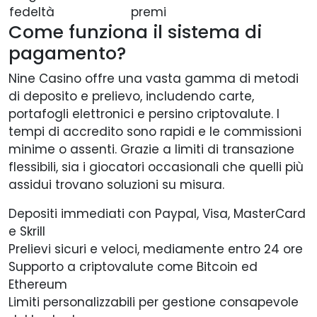
fedeltà
premi
Come funziona il sistema di
pagamento?
Nine Casino offre una vasta gamma di metodi
di deposito e prelievo, includendo carte,
portafogli elettronici e persino criptovalute. I
tempi di accredito sono rapidi e le commissioni
minime o assenti. Grazie a limiti di transazione
flessibili, sia i giocatori occasionali che quelli più
assidui trovano soluzioni su misura.
Depositi immediati con Paypal, Visa, MasterCard
e Skrill
Prelievi sicuri e veloci, mediamente entro 24 ore
Supporto a criptovalute come Bitcoin ed
Ethereum
Limiti personalizzabili per gestione consapevole