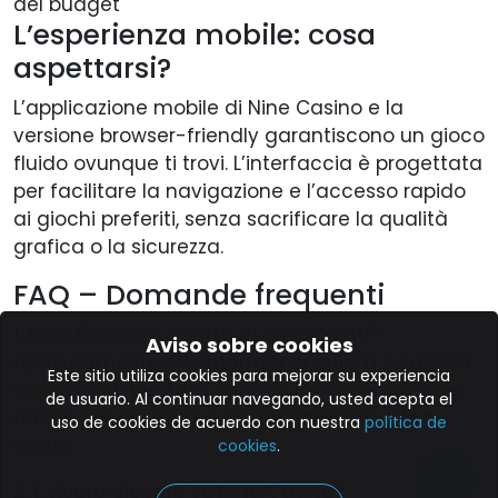
del budget
L’esperienza mobile: cosa
aspettarsi?
L’applicazione mobile di Nine Casino e la
versione browser-friendly garantiscono un gioco
fluido ovunque ti trovi. L’interfaccia è progettata
per facilitare la navigazione e l’accesso rapido
ai giochi preferiti, senza sacrificare la qualità
grafica o la sicurezza.
FAQ – Domande frequenti
1. Nine Casino è adatto ai principianti?
Aviso sobre cookies
Assolutamente sì. L’interfaccia chiara e i giochi
Este sitio utiliza cookies para mejorar su experiencia
con livelli di puntata variabili lo rendono ideale
de usuario. Al continuar navegando, usted acepta el
anche per chi muove i primi passi nel gioco
uso de cookies de acuerdo con nuestra
política de
online.
cookies
.
2. È sicuro giocare su Nine Casino?