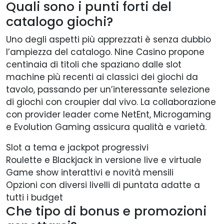
Quali sono i punti forti del
catalogo giochi?
Uno degli aspetti più apprezzati è senza dubbio
l’ampiezza del catalogo. Nine Casino propone
centinaia di titoli che spaziano dalle slot
machine più recenti ai classici dei giochi da
tavolo, passando per un’interessante selezione
di giochi con croupier dal vivo. La collaborazione
con provider leader come NetEnt, Microgaming
e Evolution Gaming assicura qualità e varietà.
Slot a tema e jackpot progressivi
Roulette e Blackjack in versione live e virtuale
Game show interattivi e novità mensili
Opzioni con diversi livelli di puntata adatte a
tutti i budget
Che tipo di bonus e promozioni