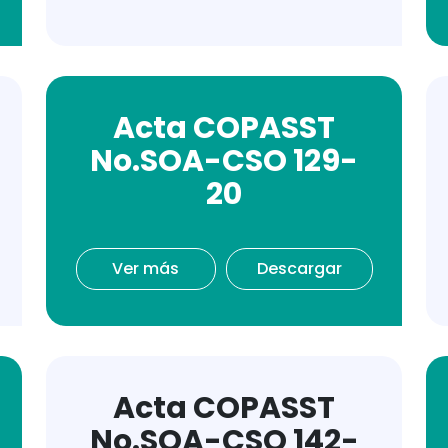
Acta COPASST
No.SOA-CSO 129-
20
Ver más
Descargar
Acta COPASST
No.SOA-CSO 142-