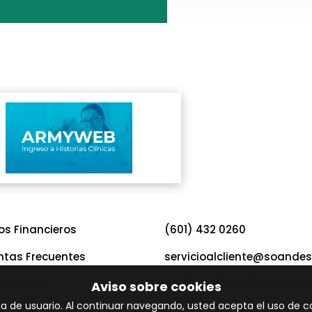
os Financieros
(601) 432 0260
ntas Frecuentes
servicioalcliente@soandes
Ak. 15 # 103 - 37 Bogotá
taciones
Aviso sobre cookies
encia de usuario. Al continuar navegando, usted acepta el uso de