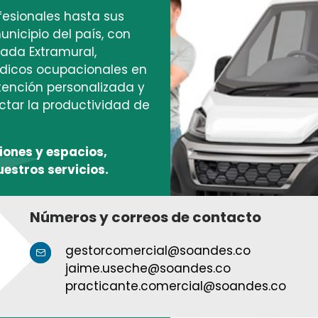
esionales hasta sus
unicipio del país, con
gada Extramural,
dicos ocupacionales en
ención personalizada y
ctar la productividad de
ones y espacios,
estros servicios.
Números y correos de contacto
gestorcomercial@soandes.co
jaime.useche@soandes.co
practicante.comercial@soandes.co