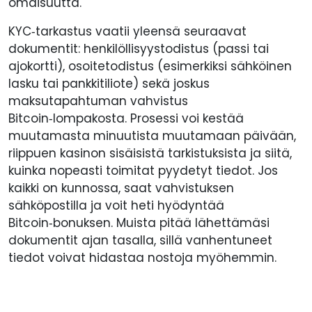
omaisuutta.
KYC‑tarkastus vaatii yleensä seuraavat
dokumentit: henkilöllisyystodistus (passi tai
ajokortti), osoitetodistus (esimerkiksi sähköinen
lasku tai pankkitiliote) sekä joskus
maksutapahtuman vahvistus
Bitcoin‑lompakosta. Prosessi voi kestää
muutamasta minuutista muutamaan päivään,
riippuen kasinon sisäisistä tarkistuksista ja siitä,
kuinka nopeasti toimitat pyydetyt tiedot. Jos
kaikki on kunnossa, saat vahvistuksen
sähköpostilla ja voit heti hyödyntää
Bitcoin‑bonuksen. Muista pitää lähettämäsi
dokumentit ajan tasalla, sillä vanhentuneet
tiedot voivat hidastaa nostoja myöhemmin.