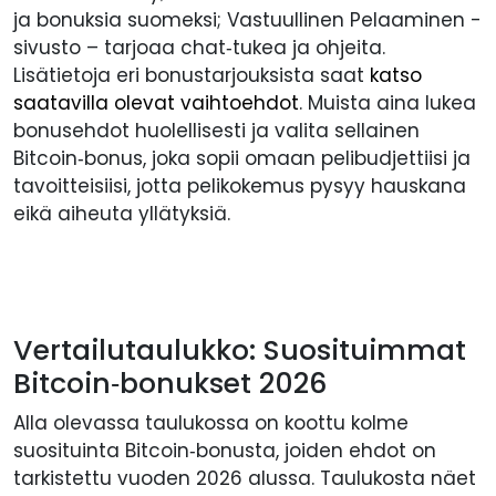
ja bonuksia suomeksi; Vastuullinen Pelaaminen -
sivusto – tarjoaa chat‑tukea ja ohjeita.
Lisätietoja eri bonustarjouksista saat
katso
saatavilla olevat vaihtoehdot
. Muista aina lukea
bonusehdot huolellisesti ja valita sellainen
Bitcoin‑bonus, joka sopii omaan pelibudjettiisi ja
tavoitteisiisi, jotta pelikokemus pysyy hauskana
eikä aiheuta yllätyksiä.
Vertailutaulukko: Suosituimmat
Bitcoin‑bonukset 2026
Alla olevassa taulukossa on koottu kolme
suosituinta Bitcoin‑bonusta, joiden ehdot on
tarkistettu vuoden 2026 alussa. Taulukosta näet