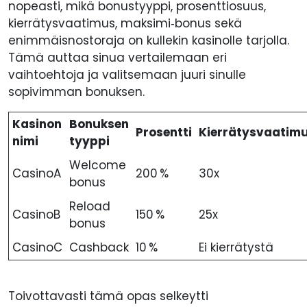
nopeasti, mikä bonustyyppi, prosenttiosuus,
kierrätysvaatimus, maksimi‑bonus sekä
enimmäisnostoraja on kullekin kasinolle tarjolla.
Tämä auttaa sinua vertailemaan eri
vaihtoehtoja ja valitsemaan juuri sinulle
sopivimman bonuksen.
Kasinon
Bonuksen
Prosentti
Kierrätysvaatim
nimi
tyyppi
Welcome
CasinoA
200 %
30x
bonus
Reload
CasinoB
150 %
25x
bonus
CasinoC
Cashback
10 %
Ei kierrätystä
Toivottavasti tämä opas selkeytti