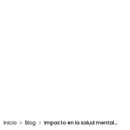
26 mayo 2026
Bitcoin bonus – kattava opas
suomalaisille pelaajille 2026
Inicio
>
Blog
>
Impacto en la salud mental...