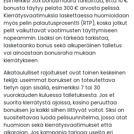
Esimerkiksi 30x bonusmäärä tarkoittaa, että 10 €
bonusta täytyy pelata 300 € arvosta pelissä.
Kierrätysvaatimuksia laskettaessa huomioidaan
myös pelin palautusprosentti (RTP), koska jotkut
pelit vaikuttavat vaatimusten täyttymiseen
nopeammin. Lisäksi on tärkeää tarkistaa,
lasketaanko bonus sekä alkuperäinen talletus
vai ainoastaan bonusraha mukaan
kierrätykseen.
Aikataululliset rajoitukset ovat toinen keskeinen
tekijä: useimmat bonukset on toteutettava
tietyn ajan sisällä, esimerkiksi 7 tai 30
vuorokauden kuluessa talletuksesta. Jos et
suorita kierrätystä ajoissa, kasino peruuttaa
bonuksen ja kaikki siihen liittyvät voitot. Siksi on
suositeltavaa luoda pelisuunnitelma, jossa otat
huomioon sekä kierrätysvaatimukset että
aikarajan. Jos kampanja tarjoaa useita eri