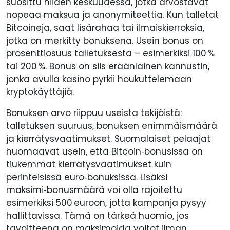
suosittu niiden keskuudessa, jotka arvostavat
nopeaa maksua ja anonymiteettia. Kun talletat
Bitcoineja, saat lisärahaa tai ilmaiskierroksia,
jotka on merkitty bonuksena. Usein bonus on
prosenttiosuus talletuksesta – esimerkiksi 100 %
tai 200 %. Bonus on siis eräänlainen kannustin,
jonka avulla kasino pyrkii houkuttelemaan
kryptokäyttäjiä.
Bonuksen arvo riippuu useista tekijöistä:
talletuksen suuruus, bonuksen enimmäismäärä
ja kierrätysvaatimukset. Suomalaiset pelaajat
huomaavat usein, että Bitcoin‑bonusissa on
tiukemmat kierrätysvaatimukset kuin
perinteisissä euro‑bonuksissa. Lisäksi
maksimi‑bonusmäärä voi olla rajoitettu
esimerkiksi 500 euroon, jotta kampanja pysyy
hallittavissa. Tämä on tärkeä huomio, jos
tavoitteena on maksimoida voitot ilman