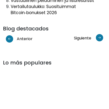
Vastuullinen pelaaminen ja lisäresurssit
Vertailutaulukko: Suosituimmat
Bitcoin‑bonukset 2026
Blog destacados
Siguiente
Anterior
Lo más populares