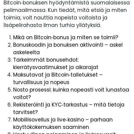
Bitcoin‑bonuksen hyödyntämistä suomalaisessa
pelimaailmassa. Kun tiedät, mitä etsiä ja miten
toimia, voit nauttia nopeista voitoista ja
lisäpelirahasta ilman turhia yllätyksiä.
Mikä on Bitcoin‑bonus ja miten se toimii?
Bonuskoodin ja bonuksen aktivointi – askel
askeleelta
Tärkeimmät bonusehdot:
kierrätysvaatimukset ja aikarajat
Maksutavat ja Bitcoin‑talletukset –
turvallisuus ja nopeus
Nosto prosessi: kuinka nopeasti voit lunastaa
voitot?
Rekisteröinti ja KYC‑tarkastus – mitä tietoja
tarvitset?
Mobiilisovellus ja live‑kasino – parhaan
käyttökokemuksen saaminen