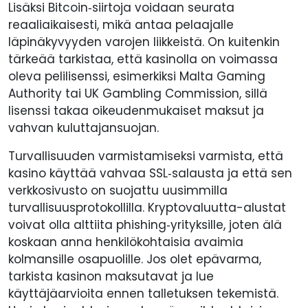
Lisäksi Bitcoin‑siirtoja voidaan seurata
reaaliaikaisesti, mikä antaa pelaajalle
läpinäkyvyyden varojen liikkeistä. On kuitenkin
tärkeää tarkistaa, että kasinolla on voimassa
oleva pelilisenssi, esimerkiksi Malta Gaming
Authority tai UK Gambling Commission, sillä
lisenssi takaa oikeudenmukaiset maksut ja
vahvan kuluttajansuojan.
Turvallisuuden varmistamiseksi varmista, että
kasino käyttää vahvaa SSL‑salausta ja että sen
verkkosivusto on suojattu uusimmilla
turvallisuusprotokollilla. Kryptovaluutta-alustat
voivat olla alttiita phishing‑yrityksille, joten älä
koskaan anna henkilökohtaisia avaimia
kolmansille osapuolille. Jos olet epävarma,
tarkista kasinon maksutavat ja lue
käyttäjäarvioita ennen talletuksen tekemistä.