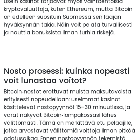
Usein kasinot tarjoavat myös vaihtoehtoisia
kryptovaluuttoja, kuten Ethereum, mutta Bitcoin
on edelleen suosituin Suomessa sen laajan
hyväksynnän takia. Näin voit pelata turvallisesti
ja nauttia bonuksista ilman turhia riskejä.
Nosto prosessi: kuinka nopeasti
voit lunastaa voitot?
Bitcoin‑nostot erottuvat muista maksutavoista
erityisesti nopeudellaan: useimmat kasinot
käsittelevät nostopyynnöt 15–30 minuutissa, ja
varat näkyvät Bitcoin‑lompakossasi lähes
välittömästi. Tämä on merkittävä etu pelaajille,
jotka arvostavat välittömiä voittoja ilman pitkää
odotusaikaa. Ennen nostopyynnön tekemistä