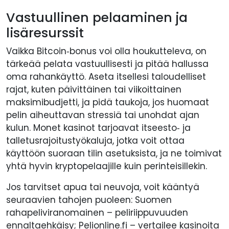
Vastuullinen pelaaminen ja
lisäresurssit
Vaikka Bitcoin‑bonus voi olla houkutteleva, on
tärkeää pelata vastuullisesti ja pitää hallussa
oma rahankäyttö. Aseta itsellesi taloudelliset
rajat, kuten päivittäinen tai viikoittainen
maksimi­budjetti, ja pidä taukoja, jos huomaat
pelin aiheuttavan stressiä tai unohdat ajan
kulun. Monet kasinot tarjoavat itseesto‑ ja
talletusrajoitustyökaluja, jotka voit ottaa
käyttöön suoraan tilin asetuksista, ja ne toimivat
yhtä hyvin kryptopelaajille kuin perinteisillekin.
Jos tarvitset apua tai neuvoja, voit kääntyä
seuraavien tahojen puoleen: Suomen
rahapeliviranomainen – peliriippuvuuden
ennaltaehkäisy; Pelionline.fi – vertailee kasinoita