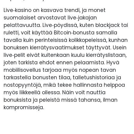
Live‑kasino on kasvava trendi, ja monet
suomalaiset arvostavat live‑jakajan
pelattavuutta. Live‑pöydissä, kuten blackjack tai
ruletti, voit käyttää Bitcoin‑bonusta samalla
tavalla kuin perinteisissä kolikkopeleissä, kunhan
bonuksen kierrätysvaatimukset täyttyvät. Usein
live‑pelit eivät kuitenkaan kuulu kierrätyslistaan,
joten tarkista ehdot ennen pelaamista. Hyvä
mobiilisovellus tarjoaa myös nopean tavan
tarkastella bonusten tilaa, talletushistoriaa ja
nostopyyntöjä, mikä tekee hallinnasta helppoa
myös liikkeellä ollessa. Näin voit nauttia
bonuksista ja peleistä missä tahansa, ilman
kompromisseja.