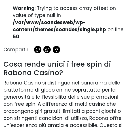
Warning
: Trying to access array offset on
value of type null in
/var/www/soandesweb/wp-
content/themes/soandes/single.php
on line
50
Compartir
Cosa rende unici i free spin di
Rabona Casino?
Rabona Casino si distingue nel panorama delle
piattaforme di gioco online soprattutto per la
generosità e la flessibilità delle sue promozioni
con free spin. A differenza di molti casinò che
propongono giri gratuiti limitati a pochi giochi o
con stringenti condizioni di utilizzo, Rabona offre
un’esperienza più ampia e accessibile. Questo si