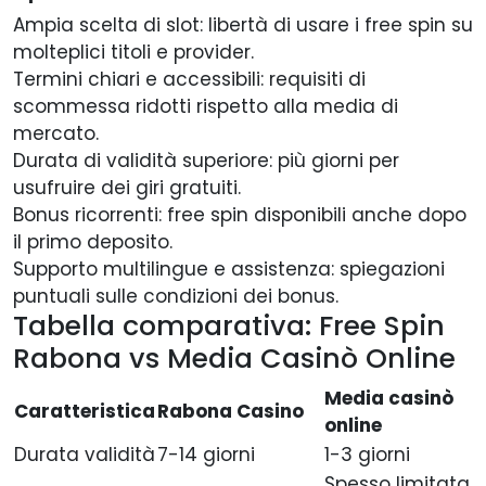
Ampia scelta di slot: libertà di usare i free spin su
molteplici titoli e provider.
Termini chiari e accessibili: requisiti di
scommessa ridotti rispetto alla media di
mercato.
Durata di validità superiore: più giorni per
usufruire dei giri gratuiti.
Bonus ricorrenti: free spin disponibili anche dopo
il primo deposito.
Supporto multilingue e assistenza: spiegazioni
puntuali sulle condizioni dei bonus.
Tabella comparativa: Free Spin
Rabona vs Media Casinò Online
Media casinò
Caratteristica
Rabona Casino
online
Durata validità
7-14 giorni
1-3 giorni
Spesso limitata