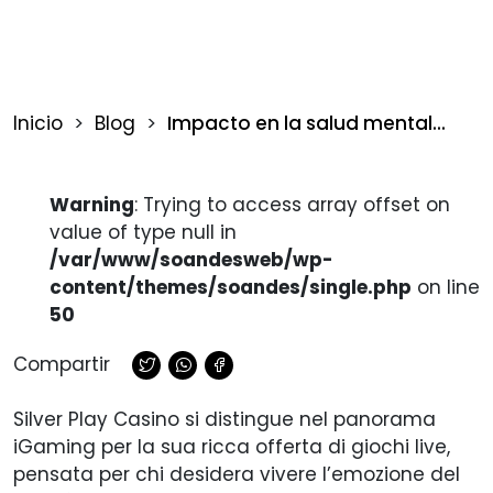
sessioni real time
Inicio
>
Blog
>
Impacto en la salud mental...
Warning
: Trying to access array offset on
value of type null in
/var/www/soandesweb/wp-
content/themes/soandes/single.php
on line
50
Compartir
Silver Play Casino si distingue nel panorama
iGaming per la sua ricca offerta di giochi live,
pensata per chi desidera vivere l’emozione del