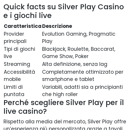
Quick facts su Silver Play Casino
e i giochi live
Caratteristica
Descrizione
Provider
Evolution Gaming, Pragmatic
principali
Play
Tipi di giochi
Blackjack, Roulette, Baccarat,
live
Game Show, Poker
Streaming
Alta definizione, senza lag
Accessibilità
Completamente ottimizzato per
mobile
smartphone e tablet
Limiti di
Variabili, adatti sia a principianti
puntata
che high roller
Perché scegliere Silver Play per il
live casino?
Rispetto alla media del mercato, Silver Play offre
un’esperienza più personalizzata grazie a tavoli