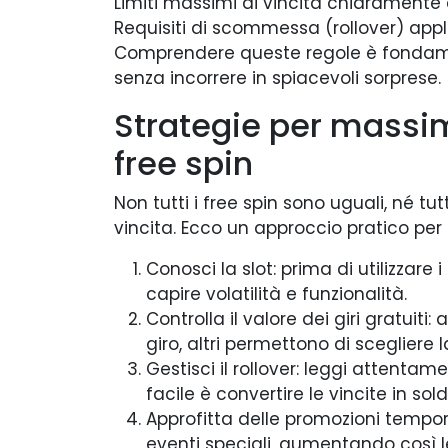
Limiti massimi di vincita chiaramente 
Requisiti di scommessa (rollover) app
Comprendere queste regole è fondamenta
senza incorrere in spiacevoli sorprese.
Strategie per massimi
free spin
Non tutti i free spin sono uguali, né tut
vincita. Ecco un approccio pratico per o
Conosci la slot: prima di utilizzare
capire volatilità e funzionalità.
Controlla il valore dei giri gratuiti
giro, altri permettono di scegliere 
Gestisci il rollover: leggi attentam
facile è convertire le vincite in soldi
Approfitta delle promozioni tempor
eventi speciali, aumentando così le 