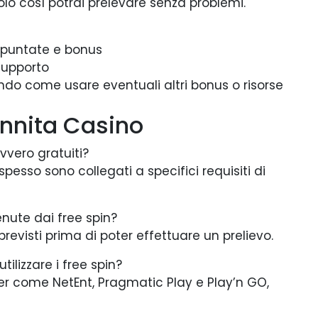
olo così potrai prelevare senza problemi.
e puntate e bonus
 supporto
endo come usare eventuali altri bonus o risorse
innita Casino
vvero gratuiti?
pesso sono collegati a specifici requisiti di
enute dai free spin?
previsti prima di poter effettuare un prelievo.
tilizzare i free spin?
er come NetEnt, Pragmatic Play e Play’n GO,