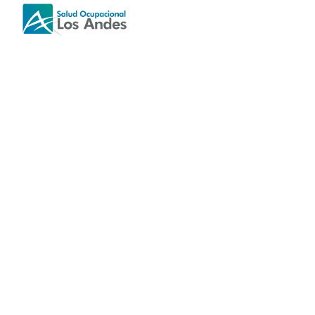
31 diciembre 2025