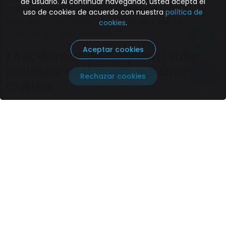
de usuario. Al continuar navegando, usted acepta el
possibili rischi come furto d’identità o uso
uso de cookies de acuerdo con nuestra
política de
improprio dei dati, un aspetto sempre più
cookies
.
cruciale nel gioco online.
Aceptar cookies
FAQ: domande frequenti sulle
politiche di sicurezza di Dragonia
Paga aquí
Rechazar cookies
Casino
1. Dragonia Casino è regolamentato da un ente
affidabile?
Sì, possiede licenza Malta Gaming Authority
(MGA), riconosciuta a livello internazionale per la
sua severità e rigore.
2. Quali metodi di autenticazione sono
disponibili?
Oltre alla password tradizionale, è possibile
attivare l’autenticazione a due fattori per una