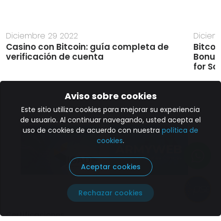
Diciembre 29 2022
Diciem
Casino con Bitcoin: guía completa de
Bitcoi
verificación de cuenta
Bonus
for So
Aviso sobre cookies
Este sitio utiliza cookies para mejorar su experiencia
de usuario. Al continuar navegando, usted acepta el
uso de cookies de acuerdo con nuestra
política de
cookies
.
Aceptar cookies
Paga aquí
Rechazar cookies
Certificaciones