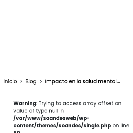
5 diciembre 2022
Ibagué
Inicio
>
Blog
>
Impacto en la salud mental...
Warning
: Trying to access array offset on
value of type null in
/var/www/soandesweb/wp-
content/themes/soandes/single.php
on line