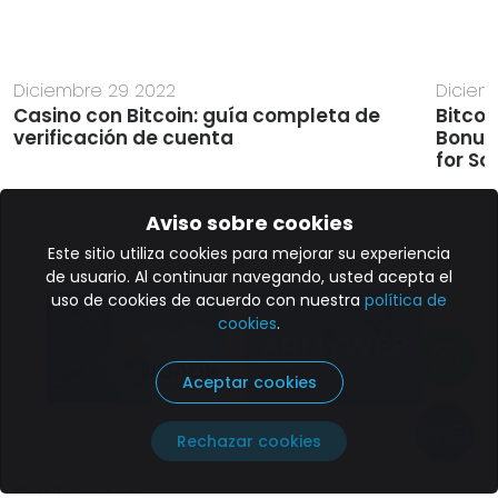
Diciembre 29 2022
Diciem
Casino con Bitcoin: guía completa de
Bitcoi
verificación de cuenta
Bonus
for So
Aviso sobre cookies
Este sitio utiliza cookies para mejorar su experiencia
de usuario. Al continuar navegando, usted acepta el
uso de cookies de acuerdo con nuestra
política de
cookies
.
Aceptar cookies
Paga aquí
Rechazar cookies
Certificaciones