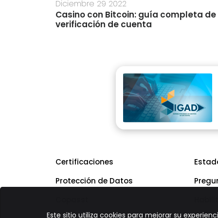
Diciembre 29 2022
ayers:
Casino con Bitcoin: guía completa de
on &
verificación de cuenta
Certificaciones
Estad
Protección de Datos
Pregu
Copasst
Habili
Este sitio utiliza cookies para mejorar su experi