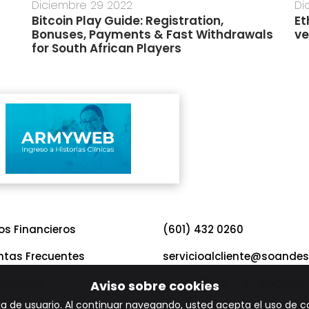
Diciembre 29 2022
Di
Bitcoin Play Guide: Registration,
Et
Bonuses, Payments & Fast Withdrawals
ve
for South African Players
os Financieros
(601) 432 0260
ntas Frecuentes
servicioalcliente@soandes
Ak. 15 # 103 - 37 Bogotá
taciones
Aviso sobre cookies
encia de usuario. Al continuar navegando, usted acepta el uso de