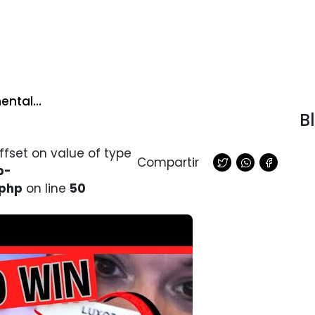
i i metody rejestracji, płatności 
ntal...
B
offset on value of type
Compartir
p-
.php
on line
50