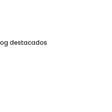
i gry
log destacados