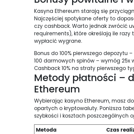
Kasyna Ethereum starają się przycią
Najczęściej spotykane oferty to dop
czy cashback. Warto jednak zwrócić 
requirements), które określają ile raz
wypłacić wygrane.
Bonus do 100% pierwszego depozytu –
100 darmowych spinów – wymóg 25x w
Cashback 10% na straty pierwszego t
Metody płatności – d
Ethereum
Wybierając kasyno Ethereum, masz do
opartych o kryptowaluty. Poniższa ta
szybkości i kosztach poszczególnych op
Metoda
Czas reali