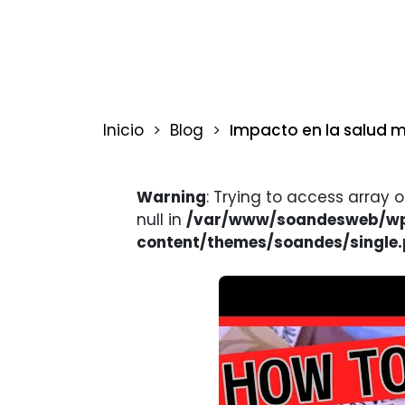
Kasyno Ethereum – krok
Inicio
>
Blog
>
Impacto en la salud me
Warning
: Trying to access array 
null in
/var/www/soandesweb/w
content/themes/soandes/single