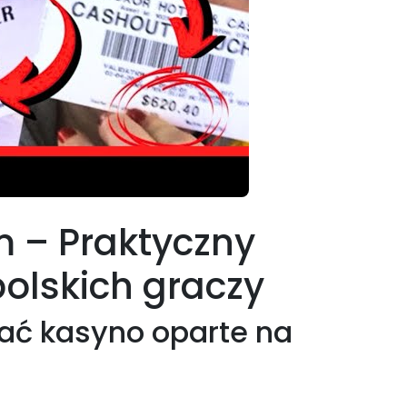
 – Praktyczny
olskich graczy
ać kasyno oparte na