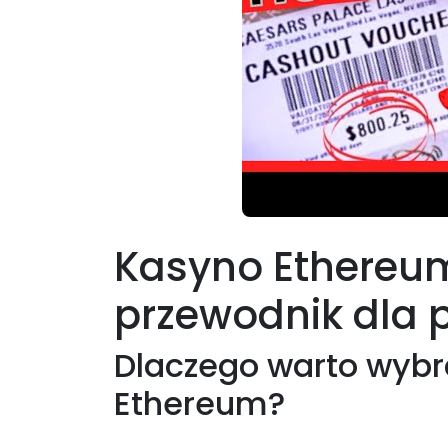
Kasyno Ethereum
przewodnik dla p
Dlaczego warto wybr
Ethereum?