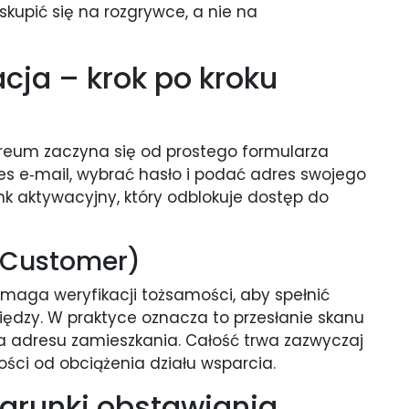
skupić się na rozgrywce, a nie na
acja – krok po kroku
reum zaczyna się od prostego formularza
es e‑mail, wybrać hasło i podać adres swojego
ink aktywacyjny, który odblokuje dostęp do
 Customer)
aga weryfikacji tożsamości, aby spełnić
niędzy. W praktyce oznacza to przesłanie skanu
 adresu zamieszkania. Całość trwa zazwyczaj
ności od obciążenia działu wsparcia.
warunki obstawiania