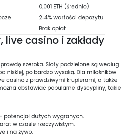
0,001 ETH (średnio)
bocze
2‑4% wartości depozytu
Brak opłat
 live casino i zakłady
aprawdę szeroka. Sloty podzielone są według
od niskiej, po bardzo wysoką. Dla miłośników
ve casino z prawdziwymi krupierami, a także
można obstawiać popularne dyscypliny, takie
 – potencjał dużych wygranych.
akarat w czasie rzeczywistym.
e i na żywo.