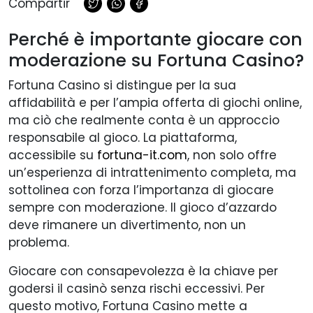
Compartir
Perché è importante giocare con
moderazione su Fortuna Casino?
Fortuna Casino si distingue per la sua
affidabilità e per l’ampia offerta di giochi online,
ma ciò che realmente conta è un approccio
responsabile al gioco. La piattaforma,
accessibile su
fortuna-it.com
, non solo offre
un’esperienza di intrattenimento completa, ma
sottolinea con forza l’importanza di giocare
sempre con moderazione. Il gioco d’azzardo
deve rimanere un divertimento, non un
problema.
Giocare con consapevolezza è la chiave per
godersi il casinò senza rischi eccessivi. Per
questo motivo, Fortuna Casino mette a