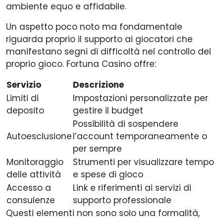
ambiente equo e affidabile.
Un aspetto poco noto ma fondamentale
riguarda proprio il supporto ai giocatori che
manifestano segni di difficoltà nel controllo del
proprio gioco. Fortuna Casino offre:
Servizio
Descrizione
Limiti di
Impostazioni personalizzate per
deposito
gestire il budget
Possibilità di sospendere
Autoesclusione
l’account temporaneamente o
per sempre
Monitoraggio
Strumenti per visualizzare tempo
delle attività
e spese di gioco
Accesso a
Link e riferimenti ai servizi di
consulenze
supporto professionale
Questi elementi non sono solo una formalità,